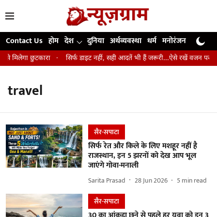
Contact Us
होम
देश
दुनिया
अर्थव्यवस्था
धर्म
मनोरंजन
खेल
जी
से मिलेगा छुटकारा
सिर्फ डाइट नहीं, सही आदतें भी हैं जरूरी...ऐसे रखें वजन पर कंट्
travel
सैर-सपाटा
सिर्फ रेत और किले के लिए मशहूर नहीं है
राजस्थान, इन 5 झरनों को देख आप भूल
जाएंगे गोवा-मनाली
Sarita Prasad
28 Jun 2026
5
min read
सैर-सपाटा
30 का आंकड़ा छूने से पहले हर युवा को इन 3