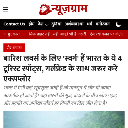
Contact Us
होम
देश
दुनिया
अर्थव्यवस्था
धर्म
मनोरंजन
खेल
जी
सिर्फ डाइट नहीं, सही आदतें भी हैं जरूरी...ऐसे रखें वजन पर कंट्रोल और रहें लंबे समय
सैर-सपाटा
बारिश लवर्स के लिए 'स्वर्ग' हैं भारत के ये 4
टूरिस्ट स्पॉट्स, गर्लफ्रेंड के साथ जरूर करें
एक्सप्लोर
भारत में ऐसी कई खूबसूरत जगहें हैं जो मानसून में और भी ज्यादा
आकर्षक हो जाती हैं। यहां झरनों की गूंज, बादलों के बीच खोए पहाड़
और प्रकृति का अनोखा सौंदर्य हर किसी का दिल जीत लेता है।