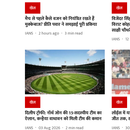
खेल
खेल
मैच से पहले कैसे वजन को नियंत्रित रखते हैं
विजेंदर सि
मुक्केबाज? प्रीति पवार ने समझाई पूरी प्रकिया
विराट कोहल
साक्षी चौध
IANS
2 hours ago
3
min read
IANS
12
खेल
खेल
दिलीप ट्रॉफी: नॉर्थ जोन की 15-सदस्यीय टीम का
लॉर्ड्स मे
ऐलान, कन्हैया वाधावन को मिली टीम की कमान
जीत तक, रह
IANS
03 Aug 2026
2
min read
IANS
30