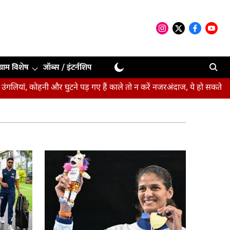
ग्राम विशेष
जॉब्स / इंटर्नशिप
ियां, कोहनी और घुटने पड़ गए हैं काले तो न करें नजरअंदाज, ये हो सकते हैं संके