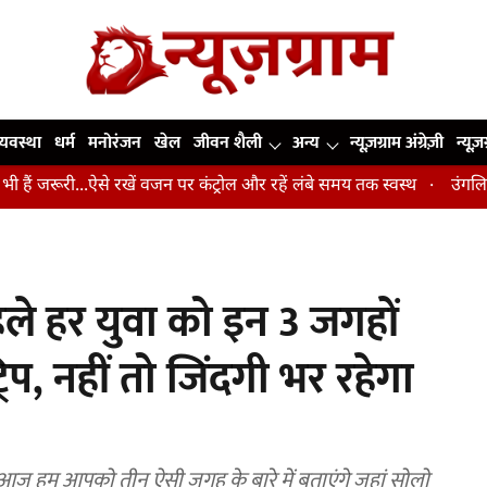
व्यवस्था
धर्म
मनोरंजन
खेल
जीवन शैली
अन्य
न्यूज़ग्राम अंग्रेज़ी
न्यूज़
..ऐसे रखें वजन पर कंट्रोल और रहें लंबे समय तक स्वस्थ
उंगलियां, कोहनी और 
हले हर युवा को इन 3 जगहों
प, नहीं तो जिंदगी भर रहेगा
तो आज हम आपको तीन ऐसी जगह के बारे में बताएंगे जहां सोलो