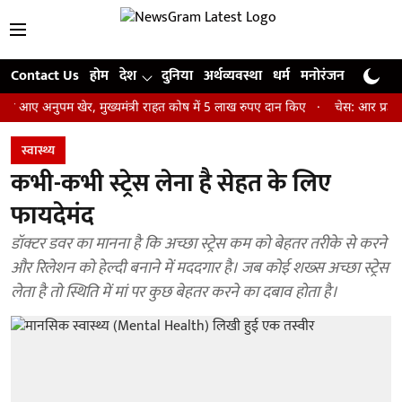
Contact Us
होम
देश
दुनिया
अर्थव्यवस्था
धर्म
मनोरंजन
खेल
जी
अनुपम खेर, मुख्यमंत्री राहत कोष में 5 लाख रुपए दान किए
चेस: आर प्रज्ञानानंद
स्वास्थ्य
कभी-कभी स्ट्रेस लेना है सेहत के लिए
फायदेमंद
डॉक्टर डवर का मानना है कि अच्छा स्ट्रेस कम को बेहतर तरीके से करने
और रिलेशन को हेल्दी बनाने में मददगार है। जब कोई शख्स अच्छा स्ट्रेस
लेता है तो स्थिति में मां पर कुछ बेहतर करने का दबाव होता है।