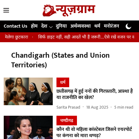
Contact Us
होम
देश
दुनिया
अर्थव्यवस्था
धर्म
मनोरंजन
खेल
जी
े मिलेगा छुटकारा
सिर्फ डाइट नहीं, सही आदतें भी हैं जरूरी...ऐसे रखें वजन पर कंट्र
Chandigarh (States and Union
Territories)
धर्म
छत्तीसगढ़ में हुई ननों की गिरफ़्तारी, आस्था है
या राजनीति का खेल?
Sarita Prasad
18 Aug 2025
5
min read
चण्‍डीगढ़
कौन थी वो महिला कांस्टेबल जिसने एयरपोर्ट
पर कंगना को मारा थप्पड़?