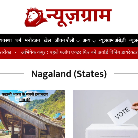
व्यवस्था
धर्म
मनोरंजन
खेल
जीवन शैली
अन्य
न्यूज़ग्राम अंग्रेज़ी
न्यूज़
ीका
अभिषेक कपूर : पहले फ्लॉप एक्टर फिर बने अवॉर्ड विनिंग डायरेक्टर
Nagaland (States)