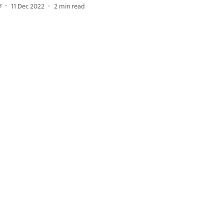
क
11 Dec 2022
2
min read