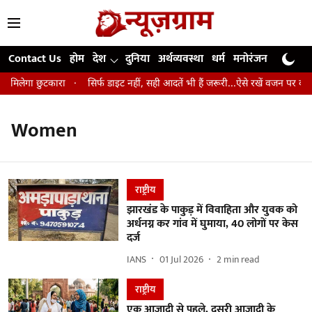
Contact Us
होम
देश
दुनिया
अर्थव्यवस्था
धर्म
मनोरंजन
खेल
जी
े मिलेगा छुटकारा
सिर्फ डाइट नहीं, सही आदतें भी हैं जरूरी...ऐसे रखें वजन पर कंट्रो
Women
राष्ट्रीय
झारखंड के पाकुड़ में विवाहिता और युवक को
अर्धनग्न कर गांव में घुमाया, 40 लोगों पर केस
दर्ज
IANS
01 Jul 2026
2
min read
राष्ट्रीय
एक आज़ादी से पहले, दूसरी आज़ादी के