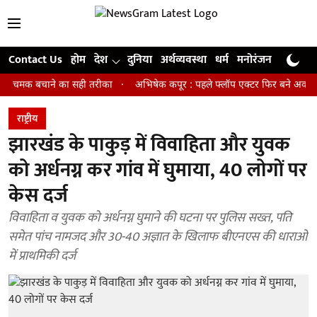
Contact Us
होम
देश
दुनिया
अर्थव्यवस्था
धर्म
मनोरंजन
खेल
जी
क बचाने का सही तरीका
अभिषेक कपूर : पहले फ्लॉप एक्टर फिर बने अवॉर्ड विनिंग ड
राष्ट्रीय
झारखंड के पाकुड़ में विवाहिता और युवक
को अर्धनग्न कर गांव में घुमाया, 40 लोगों पर
केस दर्ज
विवाहिता व युवक को अर्धनग्न घुमाने की घटना पर पुलिस सख्त, पति
समेत पांच नामजद और 30-40 अज्ञात के खिलाफ बीएनएस की धाराओं
में प्राथमिकी दर्ज