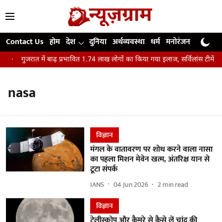
Contact Us
होम
देश
दुनिया
अर्थव्यवस्था
धर्म
मनोरंजन
खेल
जी
गुजरात में बाढ़ प्रभावित 1.74 लाख लोगों का किया गया इलाज, सर्विलांस टीमें घर-
nasa
विज्ञान
मंगल के वातावरण पर शोध करने वाला नासा
का पहला मिशन मेवेन खत्म, अंतरिक्ष यान से
टूटा संपर्क
IANS
04 Jun 2026
2
min read
विज्ञान
टेलीस्कोप और कैमरे से कैसे लें चांद की