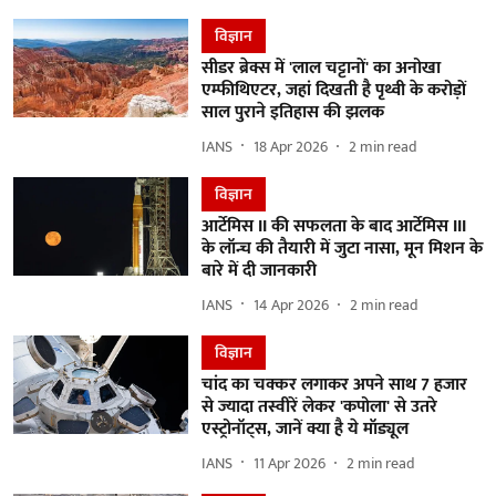
विज्ञान
सीडर ब्रेक्स में 'लाल चट्टानों' का अनोखा
एम्फीथिएटर, जहां दिखती है पृथ्वी के करोड़ों
साल पुराने इतिहास की झलक
IANS
18 Apr 2026
2
min read
विज्ञान
आर्टेमिस II की सफलता के बाद आर्टेमिस III
के लॉन्च की तैयारी में जुटा नासा, मून मिशन के
बारे में दी जानकारी
IANS
14 Apr 2026
2
min read
विज्ञान
चांद का चक्कर लगाकर अपने साथ 7 हजार
से ज्यादा तस्वीरें लेकर 'कपोला' से उतरे
एस्ट्रोनॉट्स, जानें क्या है ये मॉड्यूल
IANS
11 Apr 2026
2
min read