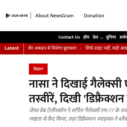
About NewsGram
Donation
2026-08-06
Contact Us
Contact Us
होम
देश
दुनिया
अर्थ
 तनाव और अकड़न से मिलेगा छुटकारा
Latest
सिर्फ डाइट नहीं, सही आदतें भी हैं जरू
विज्ञान
नासा ने दिखाई गैलेक्स
तस्वीरें, दिखी 'डिफ्रैक
जेम्स वेब टेलीस्कोप ने सर्पिल गैलेक्सी एम-77 के चमकत
स्पष्टता से कैद किया, जहां डिफ्रैक्शन स्पाइक्स 