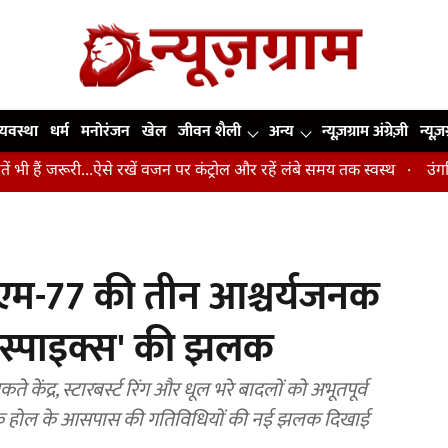
व्यवस्था
धर्म
मनोरंजन
खेल
जीवन शैली
अन्य
न्यूज़ग्राम अंग्रेज़ी
न्यूज़
री...ऐसे रखें वजन पर कंट्रोल और रहें लंबे समय तक स्वस्थ
उंगलियां, कोहनी 
ी एम-77 की तीन आश्चर्यजनक
्शन स्पाइक्स' की झलक
े केंद्र, स्टारबर्स्ट रिंग और धूल भरे बादलों को अभूतपूर्व
ने ब्लैक होल के आसपास की गतिविधियों की नई झलक दिखाई