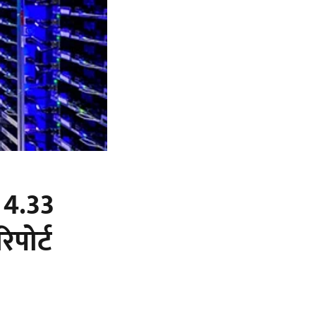
क 4.33
पोर्ट