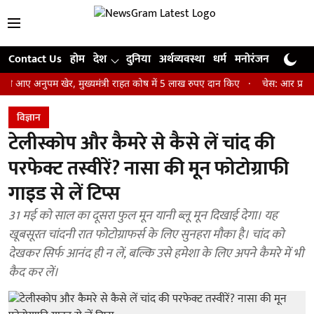
Contact Us
होम
देश
दुनिया
अर्थव्यवस्था
धर्म
मनोरंजन
खेल
जी
अनुपम खेर, मुख्यमंत्री राहत कोष में 5 लाख रुपए दान किए
चेस: आर प्रज्ञानानंद
विज्ञान
टेलीस्कोप और कैमरे से कैसे लें चांद की
परफेक्ट तस्वीरें? नासा की मून फोटोग्राफी
गाइड से लें टिप्स
31 मई को साल का दूसरा फुल मून यानी ब्लू मून दिखाई देगा। यह
खूबसूरत चांदनी रात फोटोग्राफर्स के लिए सुनहरा मौका है। चांद को
देखकर सिर्फ आनंद ही न लें, बल्कि उसे हमेशा के लिए अपने कैमरे में भी
कैद कर लें।