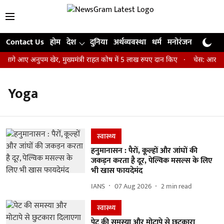
Contact Us
होम
देश
दुनिया
अर्थव्यवस्था
धर्म
मनोरंजन
खेल
जी
 आगे आए अनुपम खेर, मुख्यमंत्री राहत कोष में 5 लाख रुपए दान किए
चेस: आर प्रज्
Yoga
स्वास्थ्य
हनुमानासन : पैरों, कूल्हों और जांघों की
जकड़न करता है दूर, पेल्विक मसल्स के लिए
भी खास फायदेमंद
IANS
07 Aug 2026
2
min read
स्वास्थ्य
पेट की समस्या और मोटापे से छुटकारा