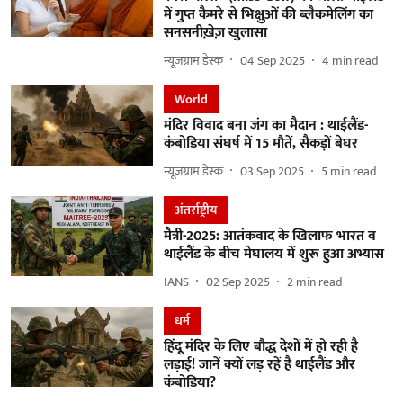
में गुप्त कैमरे से भिक्षुओं की ब्लैकमेलिंग का
सनसनीख़ेज़ खुलासा
न्यूज़ग्राम डेस्क
04 Sep 2025
4
min read
World
मंदिर विवाद बना जंग का मैदान : थाईलैंड-
कंबोडिया संघर्ष में 15 मौतें, सैकड़ों बेघर
न्यूज़ग्राम डेस्क
03 Sep 2025
5
min read
अंतर्राष्ट्रीय
मैत्री-2025: आतंकवाद के खिलाफ भारत व
थाईलैंड के बीच मेघालय में शुरू हुआ अभ्यास
IANS
02 Sep 2025
2
min read
धर्म
हिंदू मंदिर के लिए बौद्ध देशों में हो रही है
लड़ाई! जानें क्यों लड़ रहें है थाईलैंड और
कंबोडिया?