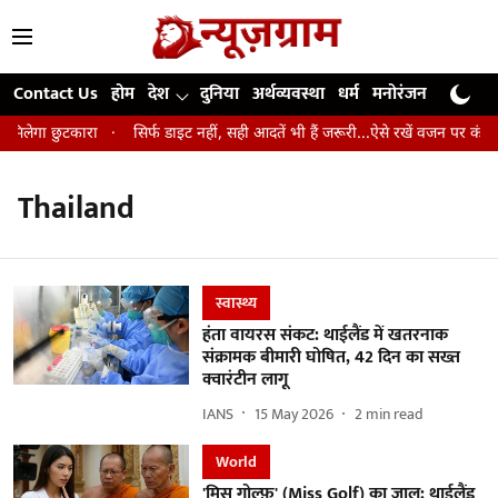
Contact Us
होम
देश
दुनिया
अर्थव्यवस्था
धर्म
मनोरंजन
खेल
जी
 मिलेगा छुटकारा
सिर्फ डाइट नहीं, सही आदतें भी हैं जरूरी...ऐसे रखें वजन पर कंट्रोल
Thailand
स्वास्थ्य
हंता वायरस संकट: थाईलैंड में खतरनाक
संक्रामक बीमारी घोषित, 42 दिन का सख्त
क्वारंटीन लागू
IANS
15 May 2026
2
min read
World
'मिस गोल्फ़' (Miss Golf) का जाल: थाईलैंड