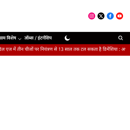
ग्राम विशेष
जॉब्स / इंटर्नशिप
तीन चीजों पर नियंत्रण से 13 साल तक टल सकता है डिमेंशिया : अध्ययन
मैच