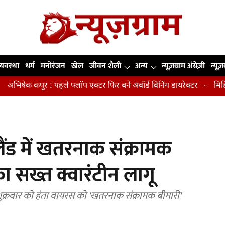
व्यवस्था
धर्म
मनोरंजन
खेल
जीवन शैली
अन्य
न्यूज़ग्राम अंग्रेज़ी
न्यूज़
पूर : पहले फ्लॉप एक्टर फिर बने अवॉर्ड विनिंग डायरेक्टर
मिडिल एज में 
ंड में खतरनाक संक्रामक
ा सख्त क्वारंटीन लागू
क्रवार को हंता वायरस को 'खतरनाक संक्रामक बीमारी'