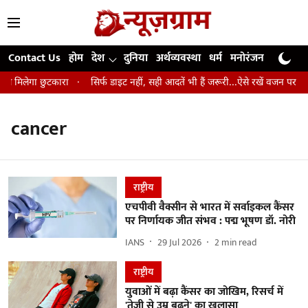
Contact Us
होम
देश
दुनिया
अर्थव्यवस्था
धर्म
मनोरंजन
खेल
जी
से मिलेगा छुटकारा
सिर्फ डाइट नहीं, सही आदतें भी हैं जरूरी...ऐसे रखें वजन पर कंट्
cancer
राष्ट्रीय
एचपीवी वैक्सीन से भारत में सर्वाइकल कैंसर
पर निर्णायक जीत संभव : पद्म भूषण डॉ. नोरी
IANS
29 Jul 2026
2
min read
राष्ट्रीय
युवाओं में बढ़ा कैंसर का जोखिम, रिसर्च में
'तेजी से उम्र बढ़ने' का खुलासा