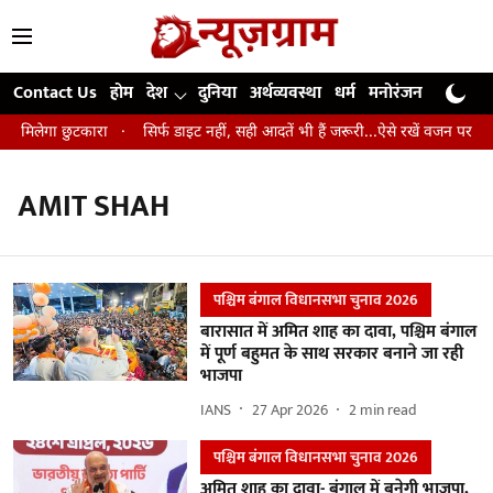
Contact Us
होम
देश
दुनिया
अर्थव्यवस्था
धर्म
मनोरंजन
खेल
जी
े मिलेगा छुटकारा
सिर्फ डाइट नहीं, सही आदतें भी हैं जरूरी...ऐसे रखें वजन पर कंट्र
AMIT SHAH
पश्चिम बंगाल विधानसभा चुनाव 2026
बारासात में अमित शाह का दावा, पश्चिम बंगाल
में पूर्ण बहुमत के साथ सरकार बनाने जा रही
भाजपा
IANS
27 Apr 2026
2
min read
पश्चिम बंगाल विधानसभा चुनाव 2026
अमित शाह का दावा- बंगाल में बनेगी भाजपा,