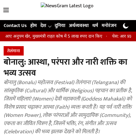
Contact Us
होम
देश
दुनिया
अर्थव्यवस्था
धर्म
मनोरंजन
खेल
जी
ुपम खेर, मुख्यमंत्री राहत कोष में 5 लाख रुपए दान किए
चेस: आर प्रज्ञानानंद ने
तेलंगाना
बोनालु: आस्था, परंपरा और नारी शक्ति का
भव्य उत्सव
बोनालु (Bonalu) महोत्सव (Festival) तेलंगाना (Telangana) की
सांस्कृतिक (Cultural) और धार्मिक (Religious) पहचान का प्रतीक है,
जिसमें महिलाएं (Women) देवी महाकाली (Goddess Mahakali) को
विशेष प्रसाद चढ़ाकर आस्था (Faith) व्यक्त करती हैं। यह पर्व नारी शक्ति
(Women Power), लोक परंपराओं और सामुदायिक (Community),
एकता का जीवित चित्रण है, जिसमें भक्ति, रंग, संगीत और उत्सव
(Celebration) की भव्य झलक देखने को मिलती है।