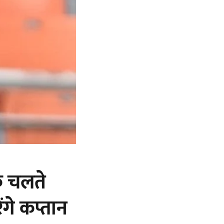
े चलते
ंगे कप्तान