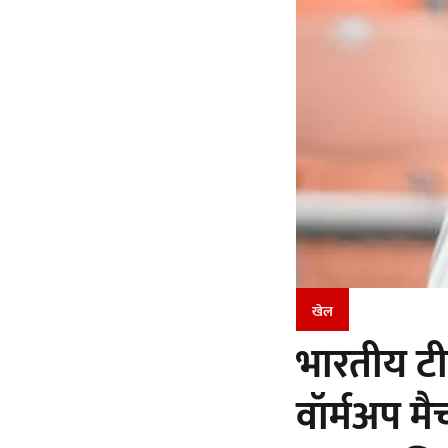
खेल
भारतीय टी
वॉर्मअप मै