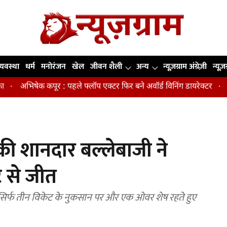
व्यवस्था
धर्म
मनोरंजन
खेल
जीवन शैली
अन्य
न्यूज़ग्राम अंग्रेज़ी
न्यूज़
ेक कपूर : पहले फ्लॉप एक्टर फिर बने अवॉर्ड विनिंग डायरेक्टर
मिडिल एज म
 की शानदार बल्लेबाजी ने
 से जीत
ो सिर्फ तीन विकेट के नुकसान पर और एक ओवर शेष रहते हुए