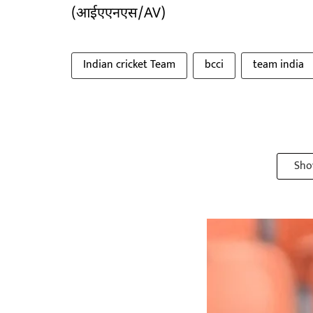
(आईएएनएस/AV)
Indian cricket Team
bcci
team india
Sho