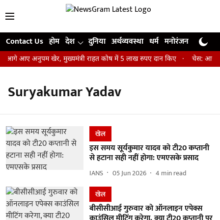
Contact Us
होम
देश
दुनिया
अर्थव्यवस्था
धर्म
मनोरंजन
खेल
जी
 आगे आए अनुपम खेर, मुख्यमंत्री राहत कोष में 5 लाख रुपए दान किए
चेस: आर प्रज
Suryakumar Yadav
खेल
इस समय सूर्यकुमार यादव को टी20 कप्तानी
से हटाना सही नहीं होगा: एमएसके प्रसाद
IANS
05 Jun 2026
4
min read
खेल
बीसीसीआई गुरुवार को ऑनलाइन एपेक्स
काउंसिल मीटिंग करेगा, क्या टी20 कप्तानी पर