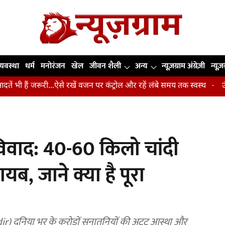
व्यवस्था
धर्म
मनोरंजन
खेल
जीवन शैली
अन्य
न्यूज़ग्राम अंग्रेज़ी
न्यूज़
 जरूरी...ऐसे रखें वजन पर कंट्रोल और रहें लंबे समय तक स्वस्थ
उंगलियां, को
विवाद: 40-60 किलो चांदी
, जाने क्या है पूरा
) दुनिया भर के करोड़ों सनातनियों की अटूट आस्था और