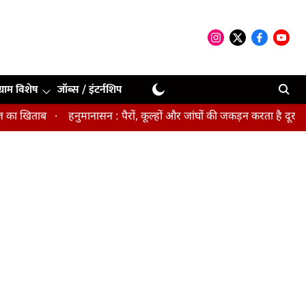
ग्राम विशेष
जॉब्स / इंटर्नशिप
 खिताब
हनुमानासन : पैरों, कूल्हों और जांघों की जकड़न करता है दूर, पेल्