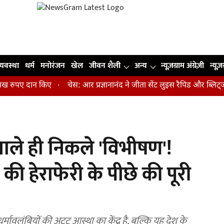
व्यवस्था
धर्म
मनोरंजन
खेल
जीवन शैली
अन्य
न्यूज़ग्राम अंग्रेज़ी
न्यूज़
ुपए दान किए
चेस: आर प्रज्ञानानंद ने जीता सेंट लुइस रैपिड और ब्लिट्ज का
वाले ही निकले 'विभीषण'!
 हेराफेरी के पीछे की पूरी
मावलंबियों की अटूट आस्था का केंद्र है, बल्कि यह देश के