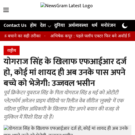
Contact Us
होम
देश
दुनिया
अर्थव्यवस्था
धर्म
मनोरंजन
खेल
जी
ने का सही तरीका
अभिषेक कपूर : पहले फ्लॉप एक्टर फिर बने अवॉर्ड विनिंग डायरेक्
राष्ट्रीय
योगराज सिंह के खिलाफ एफआईआर दर्ज
हो, कोई मां शायद ही अब उनके पास अपने
बच्चे को भेजेगी: उज्जवल भसीन
पूर्व क्रिकेटर युवराज सिंह के पिता योगराज सिंह 8 मई को ओटीटी
प्लेटफॉर्म अमेजन प्राइम वीडियो पर रिलीज वेब सीरीज 'लुक्‍खे' में एक
महिला पुलिस अधिकारी के खिलाफ दिए अपने बयान की वजह से
मुश्किल में घिरते दिख रहे हैं।