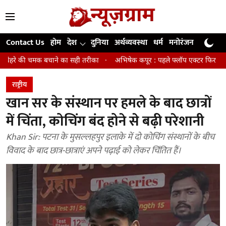
Contact Us
होम
देश
दुनिया
अर्थव्यवस्था
धर्म
मनोरंजन
खेल
जी
चाने का सही तरीका
अभिषेक कपूर : पहले फ्लॉप एक्टर फिर बने अवॉर्ड विनिंग डायर
राष्ट्रीय
खान सर के संस्थान पर हमले के बाद छात्रों
में चिंता, कोचिंग बंद होने से बढ़ी परेशानी
Khan Sir: पटना के मुसल्लहपुर इलाके में दो कोचिंग संस्थानों के बीच
विवाद के बाद छात्र-छात्राएं अपने पढ़ाई को लेकर चिंतित हैं।