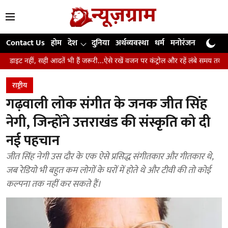
Contact Us
होम
देश
दुनिया
अर्थव्यवस्था
धर्म
मनोरंजन
खेल
जी
आदतें भी हैं जरूरी...ऐसे रखें वजन पर कंट्रोल और रहें लंबे समय तक स्वस्थ
उंगलियां,
राष्ट्रीय
गढ़वाली लोक संगीत के जनक जीत सिंह
नेगी, जिन्होंने उत्तराखंड की संस्कृति को दी
नई पहचान
जीत सिंह नेगी उस दौर के एक ऐसे प्रसिद्ध संगीतकार और गीतकार थे,
जब रेडियो भी बहुत कम लोगों के घरों में होते थे और टीवी की तो कोई
कल्पना तक नहीं कर सकते हैं।