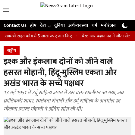
Contact Us
होम
देश
दुनिया
अर्थव्यवस्था
धर्म
मनोरंजन
खेल
जी
री राहत कोष में 5 लाख रुपए दान किए
चेस: आर प्रज्ञानानंद ने जीता सेंट लुइस रैप
राष्ट्रीय
इश्क और इंकलाब दोनों को जीने वाले
हसरत मोहानी, हिंदू-मुस्लिम एकता और
अखंड भारत के सच्चे पक्षधर
13 मई 1951 में उर्दू साहित्य जगत में उस वक्त खालीपन आ गया, जब
क्रांतिकारी शायर, स्वतंत्रता सेनानी और उर्दू साहित्य के अनमोल रत्न
मौलाना हसरत मोहानी ने अंतिम सांस ली थी।