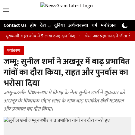
Contact Us
होम
देश
दुनिया
अर्थव्यवस्था
धर्म
मनोरंजन
खेल
जी
त्री राहत कोष में 5 लाख रुपए दान किए
चेस: आर प्रज्ञानानंद ने जीता सेंट लुइस र
पर्यावरण
जम्मू: सुनील शर्मा ने अखनूर में बाढ़ प्रभावित
गांवों का दौरा किया, राहत और पुनर्वास का
भरोसा दिया
जम्मू-कश्मीर विधानसभा में विपक्ष के नेता सुनील शर्मा ने शुक्रवार को
अखनूर के विधायक मोहन लाल के साथ बाढ़ प्रभावित क्षेत्रों गड़खाल
और प्रगवाल का दौरा किया।