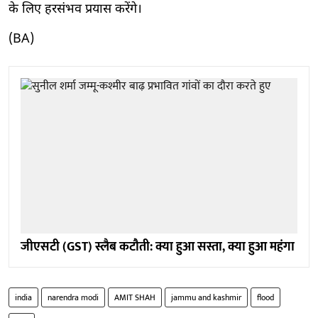
के लिए हरसंभव प्रयास करेंगे।
(BA)
जीएसटी (GST) स्लैब कटौती: क्या हुआ सस्ता, क्या हुआ महंगा
india
narendra modi
AMIT SHAH
jammu and kashmir
flood