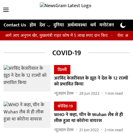
Contact Us
होम
देश
दुनिया
अर्थव्यवस्था
धर्म
मनोरंजन
खेल
जी
ए आगे आए अनुपम खेर, मुख्यमंत्री राहत कोष में 5 लाख रुपए दान किए
चेस: आर प्र
COVID-19
दिल्ली
अरविंद केजरीवाल के झूठ ने देश के 12 राज्यों
को प्रभावित किया
न्यूज़ग्राम डेस्क
28 Jun 2022
1
min read
कोविड-19
WHO ने कहा, चीन के Wuhan लैब से ही
लीक हुआ था कोरोना वायरस
न्यूज़ग्राम डेस्क
21 Jun 2022
2
min read