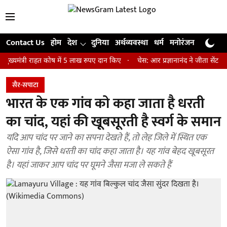
Contact Us
होम
देश
दुनिया
अर्थव्यवस्था
धर्म
मनोरंजन
खेल
जी
री राहत कोष में 5 लाख रुपए दान किए
चेस: आर प्रज्ञानानंद ने जीता सेंट लुइस रैप
सैर-सपाटा
भारत के एक गांव को कहा जाता है धरती
का चांद, यहां की खूबसूरती है स्वर्ग के समान
यदि आप चांद पर जाने का सपना देखते हैं, तो लेह जिले में स्थित एक
ऐसा गांव है, जिसे धरती का चांद कहा जाता है। यह गांव बेहद खूबसूरत
है। यहां जाकर आप चांद पर घूमने जैसा मजा ले सकते हैं