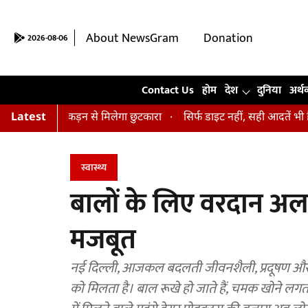
About NewsGram
Donation
2026-08-06
Contact Us
Contact Us
होम
देश
दुनिया
अर्थ
और अकड़न से मिलेगा छुटकारा
Latest
सिर्फ डाइट नहीं, सही आदतें भी हैं जरूरी...ऐस
स्वास्थ्य
बालों के लिए वरदान अलसी
मजबूत
नई दिल्ली, आजकल बदलती जीवनशैली, प्रदूषण और 
को मिलता है। बाल रूखे हो जाते हैं, चमक खोने लग