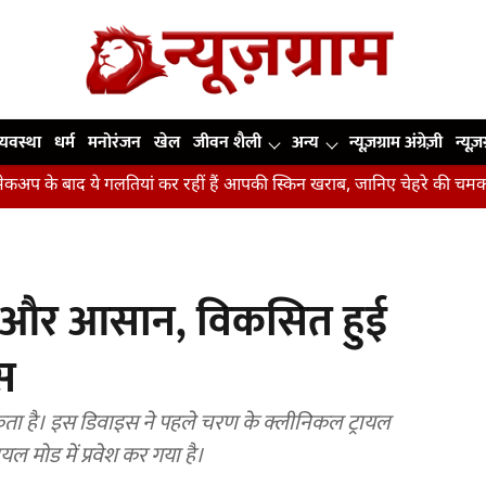
व्यवस्था
धर्म
मनोरंजन
खेल
जीवन शैली
अन्य
न्यूज़ग्राम अंग्रेज़ी
न्यूज़
ाद ये गलतियां कर रहीं हैं आपकी स्किन खराब, जानिए चेहरे की चमक बचाने क
ती और आसान, विकसित हुई
इस
सकता है। इस डिवाइस ने पहले चरण के क्लीनिकल ट्रायल
ल मोड में प्रवेश कर गया है।