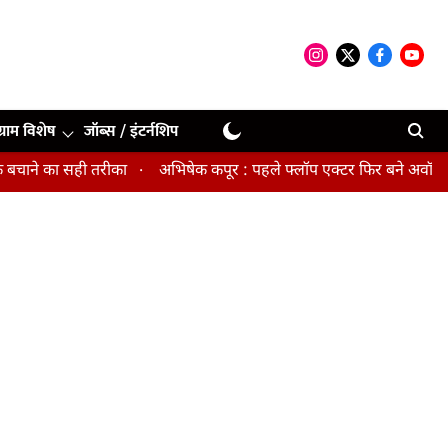
ग्राम विशेष
जॉब्स / इंटर्नशिप
ा सही तरीका
अभिषेक कपूर : पहले फ्लॉप एक्टर फिर बने अवॉर्ड विनिंग डायर