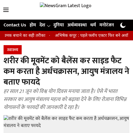
Contact Us
होम
देश
दुनिया
अर्थव्यवस्था
धर्म
मनोरंजन
खेल
जी
 बचाने का सही तरीका
अभिषेक कपूर : पहले फ्लॉप एक्टर फिर बने अवॉर्ड विनिंग डाय
स्वास्थ्य
शरीर की मूवमेंट को बैलेंस कर साइड फैट
कम करता है अर्धचक्रासन, आयुष मंत्रालय ने
बताए फायदे
हर साल 21 जून को विश्व योग दिवस मनाया जाता है। ऐसे में भारत
सरकार का आयुष मंत्रालय महत्व को बढ़ावा देने के लिए रोजाना विभिन्न
योगासनों के फायदों की जानकारी दे रहा है।