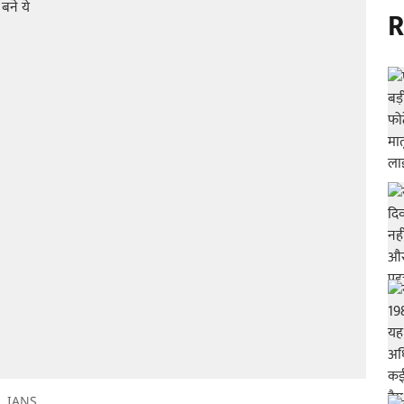
R
IANS