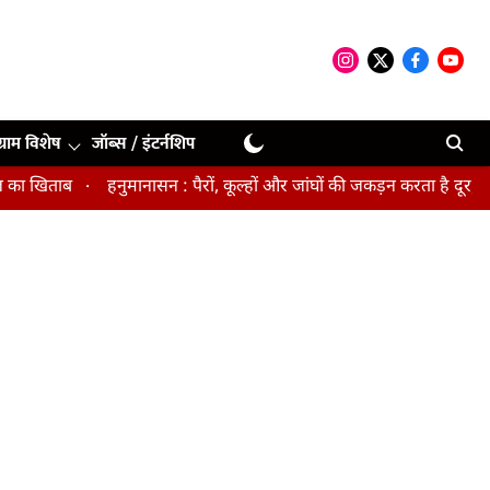
ग्राम विशेष
जॉब्स / इंटर्नशिप
खिताब
हनुमानासन : पैरों, कूल्हों और जांघों की जकड़न करता है दूर, पेल्व