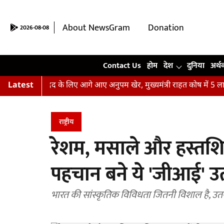
About NewsGram
Donation
2026-08-08
Contact Us
Contact Us
होम
देश
दुनिया
अर्थ
़ितों की मदद के लिए आगे आए अनुपम खेर, मुख्यमंत्री राहत कोष में 5 लाख रु
Latest
राष्ट्रीय
रेशम, मसाले और हस्तशिल्
पहचान बने ये 'जीआई' उत
भारत की सांस्कृतिक विविधता जितनी विशाल है, उतनी