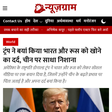
Contact Us
होम
देश
दुनिया
अर्थव्यवस्था
धर्म
मनोरंजन
खेल
जी
सही तरीका
अभिषेक कपूर : पहले फ्लॉप एक्टर फिर बने अवॉर्ड विनिंग डायरेक्टर
World
ट्रंप ने बयां किया भारत और रूस को खोने
का दर्द, चीन पर साधा निशाना
अमेरिका के राष्ट्रपति डोनाल्ड ट्रंप ने भारत और रूस को लेकर सोशल
मीडिया पर एक बयान दिया है, जिसमें उन्होंने चीन के बढ़ते प्रभाव पर
चिंता जताई है और अपना दर्द बयां किया है।