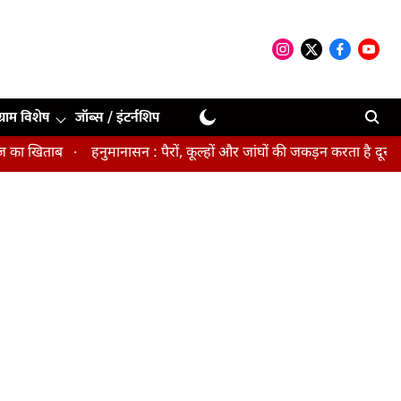
ग्राम विशेष
जॉब्स / इंटर्नशिप
खिताब
हनुमानासन : पैरों, कूल्हों और जांघों की जकड़न करता है दूर, पेल्