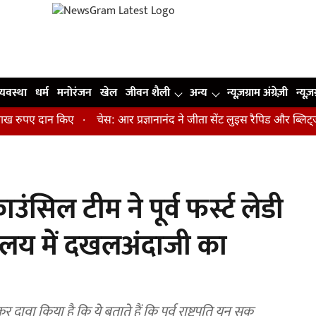
व्यवस्था
धर्म
मनोरंजन
खेल
जीवन शैली
अन्य
न्यूज़ग्राम अंग्रेज़ी
न्यूज़
ुपए दान किए
चेस: आर प्रज्ञानानंद ने जीता सेंट लुइस रैपिड और ब्लिट्ज का 
उंसिल टीम ने पूर्व फर्स्ट लेडी
्यालय में दखलअंदाजी का
वा किया है कि ये बताते हैं कि पूर्व राष्ट्रपति यून सुक