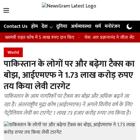
Contact Us
होम
देश
दुनिया
अर्थव्यवस्था
धर्म
मनोरंजन
खेल
जी
री राहत कोष में 5 लाख रुपए दान किए
चेस: आर प्रज्ञानानंद ने जीता सेंट लुइस रैप
World
पाकिस्तान के लोगों पर और बढ़ेगा टैक्स का
बोझ, आईएमएफ ने 1.73 लाख करोड़ रुपए
तय किया लेवी टारगेट
पाकिस्तान के आम नागरिकों पर टैक्स का बोझ और अधिक बढ़ने जा
रहा है। अंतरराष्ट्रीय मुद्रा कोष (आईएमएफ) ने अगले वित्तीय वर्ष के लिए
पेट्रोलियम लेवी का टारगेट 1 लाख 73 हजार करोड़ रुपए तय किया है।