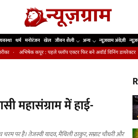
व्यवस्था
धर्म
मनोरंजन
खेल
जीवन शैली
अन्य
न्यूज़ग्राम अंग्रेज़ी
न्यूज़
षेक कपूर : पहले फ्लॉप एक्टर फिर बने अवॉर्ड विनिंग डायरेक्टर
मिडिल एज 
R
ी महासंग्राम में हाई-
 चरम पर है। तेजस्वी यादव, मैथिली ठाकुर, सम्राट चौधरी और