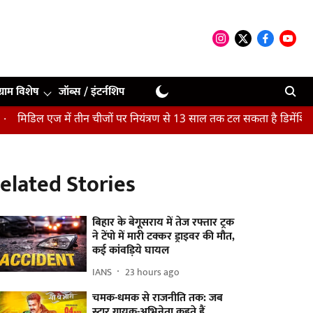
ग्राम विशेष
जॉब्स / इंटर्नशिप
में तीन चीजों पर नियंत्रण से 13 साल तक टल सकता है डिमेंशिया : अध्ययन
elated Stories
बिहार के बेगूसराय में तेज रफ्तार ट्रक
ने टेंपो में मारी टक्कर ड्राइवर की मौत,
कई कांवड़िये घायल
IANS
23 hours ago
चमक-धमक से राजनीति तक: जब
स्टार गायक-अभिनेता कहते हैं