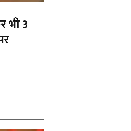
र भी 3
पर