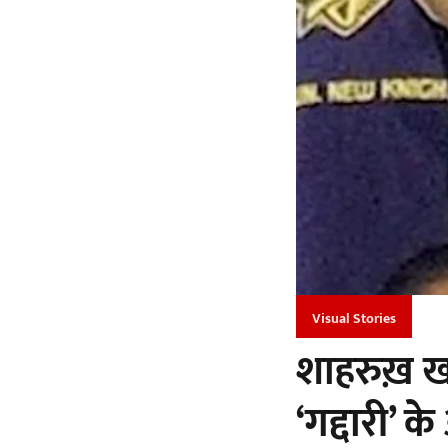
Visual Stories
शाहरुख़ खा
‘गद्दारी’ क