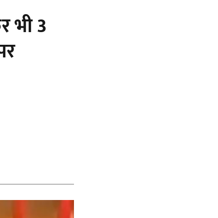
र भी 3
पर