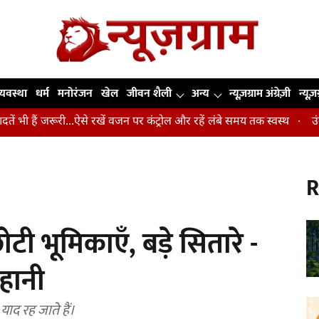
व्यवस्था
धर्म
मनोरंजन
खेल
जीवन शैली
अन्य
न्यूज़ग्राम अंग्रेज़ी
न्यूज़
जरूरी...ऐसे रखें वजन पर कंट्रोल और रहें लंबे समय तक स्वस्थ
उंगलियां, कोह
R
टी भूमिकाएँ, बड़े सितारे -
हानी
 याद रह जाते हैं।