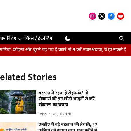
ग्राम विशेष
जॉब्स / इंटर्नशिप
नी और घुटने पड़ गए हैं काले तो न करें नजरअंदाज, ये हो सकते हैं संकेत
बी
elated Stories
बरसात में रहना है सेहतमंद? तो
रोजमर्रा की इन छोटी आदतों से करें
संक्रमण का बचाव
IANS
28 Jul 2026
एनटीए में बड़े बदलाव की तैयारी, 47
कर्मियों को हटाया गया, एक महीने में