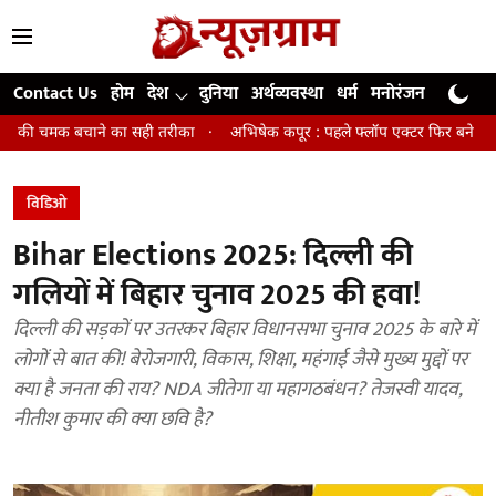
Contact Us
होम
देश
दुनिया
अर्थव्यवस्था
धर्म
मनोरंजन
खेल
जी
का सही तरीका
अभिषेक कपूर : पहले फ्लॉप एक्टर फिर बने अवॉर्ड विनिंग डायरेक्टर
विडिओ
Bihar Elections 2025: दिल्ली की
गलियों में बिहार चुनाव 2025 की हवा!
दिल्ली की सड़कों पर उतरकर बिहार विधानसभा चुनाव 2025 के बारे में
लोगों से बात की! बेरोजगारी, विकास, शिक्षा, महंगाई जैसे मुख्य मुद्दों पर
क्या है जनता की राय? NDA जीतेगा या महागठबंधन? तेजस्वी यादव,
नीतीश कुमार की क्या छवि है?