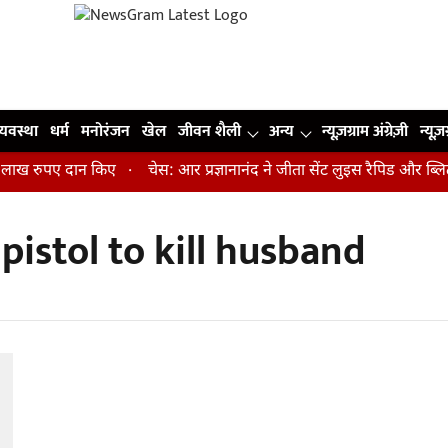
व्यवस्था
धर्म
मनोरंजन
खेल
जीवन शैली
अन्य
न्यूज़ग्राम अंग्रेज़ी
न्यूज़
 लाख रुपए दान किए
चेस: आर प्रज्ञानानंद ने जीता सेंट लुइस रैपिड और ब्लि
istol to kill husband