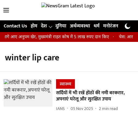
Contact Us
होम
देश
दुनिया
अर्थव्यवस्था
धर्म
मनोरंजन
खेल
जी
 आगे आए अनुपम खेर, मुख्यमंत्री राहत कोष में 5 लाख रुपए दान किए
चेस: आर प्रज
winter lip care
स्वास्थ्य
सर्दियों में भी रखें होंठों की नमी बरकरार,
अपनाएं घरेलू और सुरक्षित उपाय
IANS
05 Nov 2025
2
min read