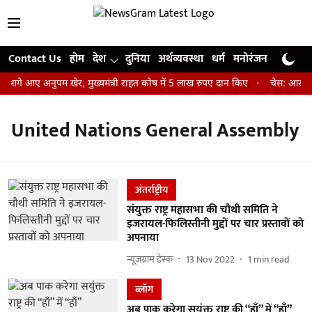
Contact Us
होम
देश
दुनिया
अर्थव्यवस्था
धर्म
मनोरंजन
खेल
जी
 आगे आए अनुपम खेर, मुख्यमंत्री राहत कोष में 5 लाख रुपए दान किए
चेस: आर प्रज
United Nations General Assembly
अंतर्राष्ट्रीय
संयुक्त राष्ट्र महासभा की चौथी समिति ने
इजरायल-फिलिस्तीनी मुद्दों पर चार प्रस्तावों को
अपनाया
न्यूज़ग्राम डेस्क
13 Nov 2022
1
min read
ब्लॉग
अब पाक करेगा सयुंक्त राष्ट्र की “हाँ” में “हाँ”