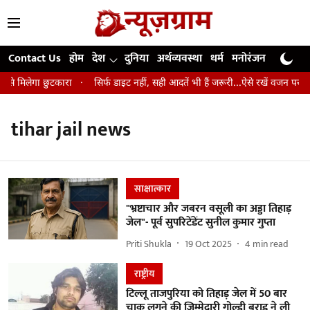
Contact Us
होम
देश
दुनिया
अर्थव्यवस्था
धर्म
मनोरंजन
खेल
जी
 से मिलेगा छुटकारा
सिर्फ डाइट नहीं, सही आदतें भी हैं जरूरी...ऐसे रखें वजन पर कंट
tihar jail news
साक्षात्कार
"भ्रष्टाचार और जबरन वसूली का अड्डा तिहाड़
जेल"- पूर्व सुपरिटेंडेंट सुनील कुमार गुप्ता
Priti Shukla
19 Oct 2025
4
min read
राष्ट्रीय
टिल्लू ताजपुरिया को तिहाड़ जेल में 50 बार
चाकू लगने की जिम्मेदारी गोल्डी बराड़ ने ली