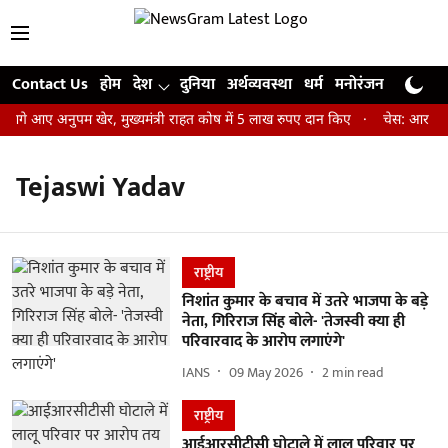
Contact Us
होम
देश
दुनिया
अर्थव्यवस्था
धर्म
मनोरंजन
खेल
जी
आगे आए अनुपम खेर, मुख्यमंत्री राहत कोष में 5 लाख रुपए दान किए
चेस: आर प्रज्
Tejaswi Yadav
राष्ट्रीय
निशांत कुमार के बचाव में उतरे भाजपा के बड़े
नेता, गिरिराज सिंह बोले- 'तेजस्वी क्या ही
परिवारवाद के आरोप लगाएंगे'
IANS
09 May 2026
2
min read
राष्ट्रीय
आईआरसीटीसी घोटाले में लालू परिवार पर