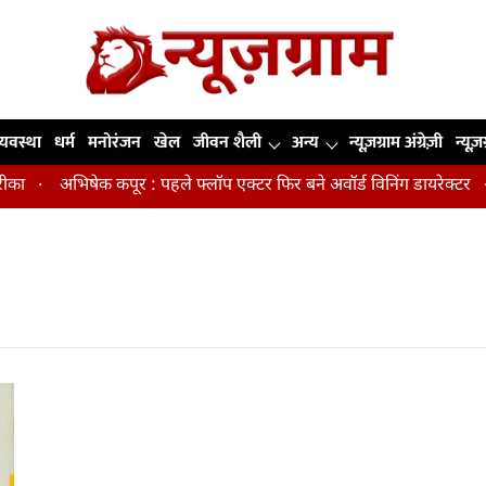
व्यवस्था
धर्म
मनोरंजन
खेल
जीवन शैली
अन्य
न्यूज़ग्राम अंग्रेज़ी
न्यूज़
का
अभिषेक कपूर : पहले फ्लॉप एक्टर फिर बने अवॉर्ड विनिंग डायरेक्टर