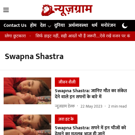
Contact Us
होम
देश
दुनिया
अर्थव्यवस्था
धर्म
मनोरंजन
खेल
जी
 मिलेगा छुटकारा
सिर्फ डाइट नहीं, सही आदतें भी हैं जरूरी...ऐसे रखें वजन पर कंट्रो
Swapna Shastra
जीवन शैली
Swapna Shastra: जानिए मौत का संकेत
देने वाले इन सपनों के बारे में
न्यूज़ग्राम डेस्क
22 May 2023
2
min read
ज़रा हट के
Swapna Shastra: सपने में इन चीजों को
देखने का मतलब आज ही जानें