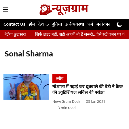
Contact Us
होम
देश
दुनिया
अर्थव्यवस्था
धर्म
मनोरंजन
खेल
जी
े मिलेगा छुटकारा
सिर्फ डाइट नहीं, सही आदतें भी हैं जरूरी...ऐसे रखें वजन पर कंट्रो
Sonal Sharma
ब्लॉग
गौशाला में पढ़ाई कर दूधवाले की बेटी ने क्रैक
की ज्यूडिशियल सर्विस की परीक्षा
NewsGram Desk
03 Jan 2021
3
min read