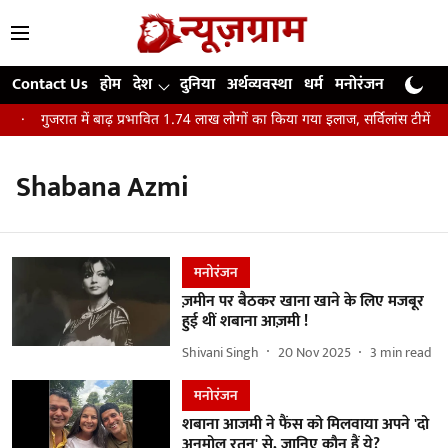
Contact Us
होम
देश
दुनिया
अर्थव्यवस्था
धर्म
मनोरंजन
खेल
जी
क
गुजरात में बाढ़ प्रभावित 1.74 लाख लोगों का किया गया इलाज, सर्विलांस टीमें घर
Shabana Azmi
मनोरंजन
ज़मीन पर बैठकर खाना खाने के लिए मजबूर
हुई थीं शबाना आज़मी !
Shivani Singh
20 Nov 2025
3
min read
मनोरंजन
शबाना आजमी ने फैंस को मिलवाया अपने 'दो
अनमोल रतन' से, जानिए कौन हैं ये?