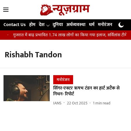
Contact Us
होम
देश
दुनिया
अर्थव्यवस्था
धर्म
मनोरंजन
खेल
जी
यक
गुजरात में बाढ़ प्रभावित 1.74 लाख लोगों का किया गया इलाज, सर्विलांस टीमें घर
Rishabh Tandon
मनोरंजन
सिंगर-एक्टर ऋषभ टंडन का हार्ट अटैक से
निधन- रिपोर्ट
IANS
22 Oct 2025
1
min read