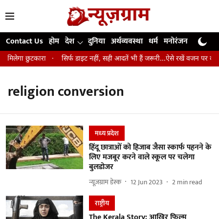
Contact Us
होम
देश
दुनिया
अर्थव्यवस्था
धर्म
मनोरंजन
खेल
जी
े मिलेगा छुटकारा
सिर्फ डाइट नहीं, सही आदतें भी हैं जरूरी...ऐसे रखें वजन पर कंट्र
religion conversion
मध्‍य प्रदेश
हिंदू छात्राओं को हिजाब जैसा स्कार्फ पहनने के
लिए मजबूर करने वाले स्कूल पर चलेगा
बुलडोजर
न्यूज़ग्राम डेस्क
12 Jun 2023
2
min read
राष्ट्रीय
The Kerala Story: आखिर फिल्म